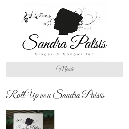
Menü
RollUp von Sandra Patsis