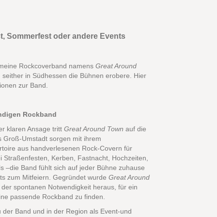
st, Sommerfest oder andere Events
h meine Rockcoverband namens
Great Around
h seither in Südhessen die Bühnen erobere. Hier
tionen zur Band.
endigen Rockband
er klaren Ansage tritt
Great Around Town
auf die
s Groß-Umstadt sorgen mit ihrem
toire aus handverlesenen Rock-Covern für
i Straßenfesten, Kerben, Fastnacht, Hochzeiten,
s –die Band fühlt sich auf jeder Bühne zuhause
ets zum Mitfeiern. Gegründet wurde
Great Around
der spontanen Notwendigkeit heraus, für ein
eine passende Rockband zu finden.
u der Band und in der Region als Event-und