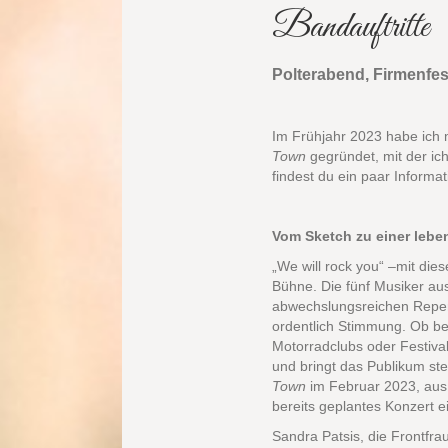
Bandauftritte
Polterabend, Firmenfe
Im Frühjahr 2023 habe ic
Town
gegründet, mit der ic
findest du ein paar Informa
Vom Sketch zu einer leb
„We will rock you“ –mit dies
Bühne. Die fünf Musiker au
abwechslungsreichen Reper
ordentlich Stimmung. Ob be
Motorradclubs oder Festival
und bringt das Publikum st
Town
im Februar 2023, aus 
bereits geplantes Konzert 
Sandra Patsis, die Frontfra