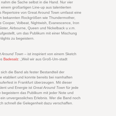
 nahm die Sache selbst in die Hand. Nur vier
 einem großartigen Line-up aus talentierten
s Repertoire von Great Around Town umfasst eine
on bekannten Rockgrößen wie Thundermother,
e Cooper, Volbeat, Nightwish, Evanescence, Iron
Sister, Airbourne, Queen und Nickelback u.v.m.
aufgestellt, um das Publikum mit einer Mischung
lights zu begeistern.
t Around Town
– ist inspiriert von einem Sketch
os
Badesalz
: „Weil wir aus Groß-Um-stadt
 sich die Band als fester Bestandteil der
 etabliert und konnte bereits bei namhaften
ferfest in Frankfurt überzeugen. Mit dieser
lent und Energie ist
Great Around Town
für jede
e begeistern das Publikum mit jeder Note und
in unvergessliches Erlebnis. Wer die Band noch
 sich schnell die Gelegenheit dazu verschaffen.