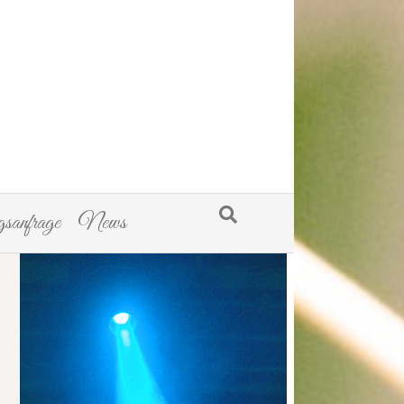
sanfrage
News