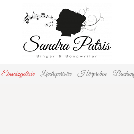
Einsatzgebiete
Liedrepertoire
Hörproben
Buchung