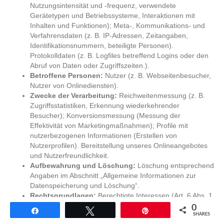
Nutzungsintensität und -frequenz, verwendete
Gerätetypen und Betriebssysteme, Interaktionen mit
Inhalten und Funktionen); Meta-, Kommunikations- und
Verfahrensdaten (z. B. IP-Adressen, Zeitangaben,
Identifikationsnummern, beteiligte Personen).
Protokolldaten (z. B. Logfiles betreffend Logins oder den
Abruf von Daten oder Zugriffszeiten.).
Betroffene Personen:
Nutzer (z. B. Webseitenbesucher,
Nutzer von Onlinediensten).
Zwecke der Verarbeitung:
Reichweitenmessung (z. B.
Zugriffsstatistiken, Erkennung wiederkehrender
Besucher); Konversionsmessung (Messung der
Effektivität von Marketingmaßnahmen); Profile mit
nutzerbezogenen Informationen (Erstellen von
Nutzerprofilen). Bereitstellung unseres Onlineangebotes
und Nutzerfreundlichkeit.
Aufbewahrung und Löschung:
Löschung entsprechend
Angaben im Abschnitt „Allgemeine Informationen zur
Datenspeicherung und Löschung“.
Rechtsgrundlagen:
Berechtigte Interessen (Art. 6 Abs. 1
S. 1 lit. f) DSGVO).
0
Teilen
Twittern
Pin
SHARES