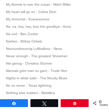
My Bonnie is over the ocean - Mitch Miller
My heart will go on - Celine Dion
My Immortal - Evanescence
Na, na, hey, hey, kiss him goodbye - Axxis
Na und - Ben Zucker
Narben - Böhse Onkelz
Neunundneunzig Luftballons - Nena
Never enough - The greatest Showman
Nie genug - Christina Stürmer
Niemals geht man so ganz - Trude Herr
Nights in white satin - The Moody Blues
No no never - Texas lightning
Nothing else matters - Metallica
Ocean deep - Beast in Black
0
Teilen
Twittern
Pin
SHARES
One night stand - Marina Marx