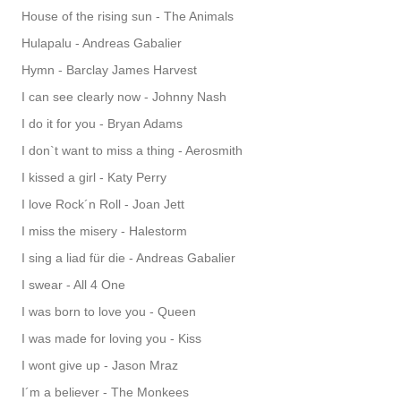
House of the rising sun - The Animals
Hulapalu - Andreas Gabalier
Hymn - Barclay James Harvest
I can see clearly now - Johnny Nash
I do it for you - Bryan Adams
I don`t want to miss a thing - Aerosmith
I kissed a girl - Katy Perry
I love Rock´n Roll - Joan Jett
I miss the misery - Halestorm
I sing a liad für die - Andreas Gabalier
I swear - All 4 One
I was born to love you - Queen
I was made for loving you - Kiss
I wont give up - Jason Mraz
I´m a believer - The Monkees