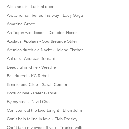
Alles an dir - Laith al deen
Alway remember us this way - Lady Gaga
Amazing Grace
An Tagen wie diesen - Die toten Hosen
Applaus, Applaus - Sportfreunde Stiller
Atemlos durch die Nacht - Helene Fischer
Auf uns - Andreas Bourani
Beautiful in white - Westlife
Bist du real - KC Rebell
Bonnie und Clide - Sarah Conner
Book of love - Peter Gabriel
By my side - David Choi
Can you feel the love tonight - Elton John
Can`t help falling in love - Elvis Presley
Can´t take my eyes off you - Frankie Valli