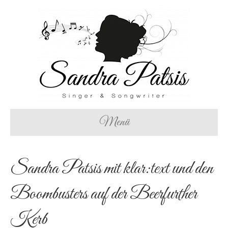
Menü
Sandra Patsis mit klar:text und den
Boombusters auf der Beerfurther
Kerb