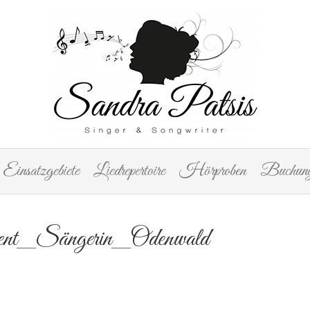
Einsatzgebiete
Liedrepertoire
Hörproben
Buchung
nt_Sängerin_Odenwald