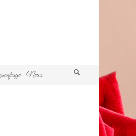
sanfrage
News