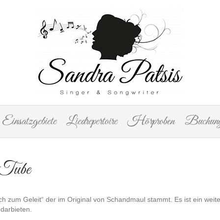
Einsatzgebiete
Liedrepertoire
Hörproben
Buchung
uTube
h zum Geleit“ der im Original von Schandmaul stammt. Es ist ein weiter
 darbieten.