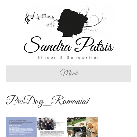
Menü
ProDog_Romania1