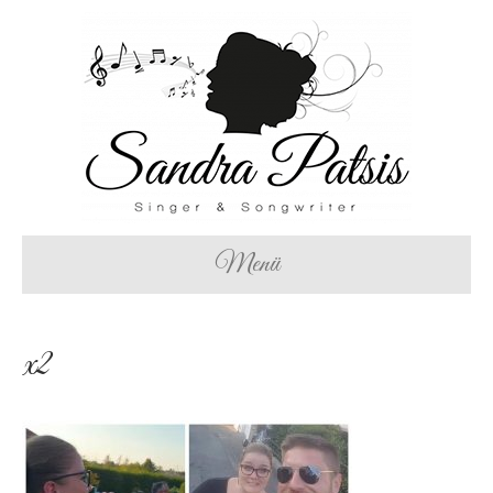
Menü
x2