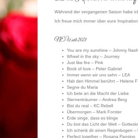
Während der vergangenen Saison habe ich g
Ich freue mich immer über eure Inspirati
NEU seit 2021:
You are my sunshine – Johnny Nas
Wheel in the sky – Journey
Just like fire – Pink
Book of love – Peter Gabriel
Immer wenn wir uns sehn – LEA
Hab den Himmel berührt – Helene F
Segne du Maria
Ich bete an die Macht der Liebe
Sternenträumer – Andrea Berg
Bist du real – KC Rebell
Übermorgen – Mark Forster
Erde singe, dass es klinge
Du bist das Licht der Welt – Gottesl
Ich schenk dir einen Regenbogen – 
Perfect together – Rosana Pansino