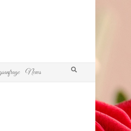
sanfrage
News