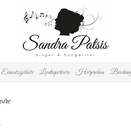
Einsatzgebiete
Liedrepertoire
Hörproben
Buchung
ire