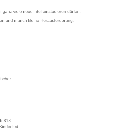
anz viele neue Titel einstudieren dürfen.
onen und manch kleine Herausforderung.
h
ischer
ob 818
Kinderlied