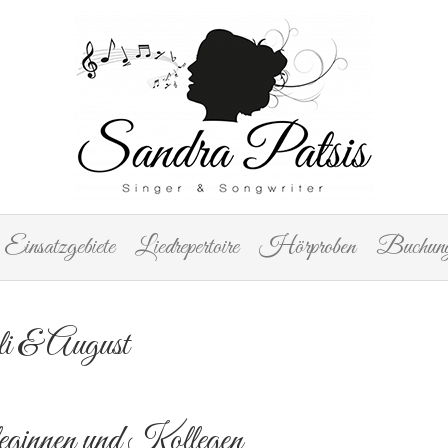
Einsatzgebiete
Liedrepertoire
Hörproben
Buchung
i & August
eginnen und Kollegen