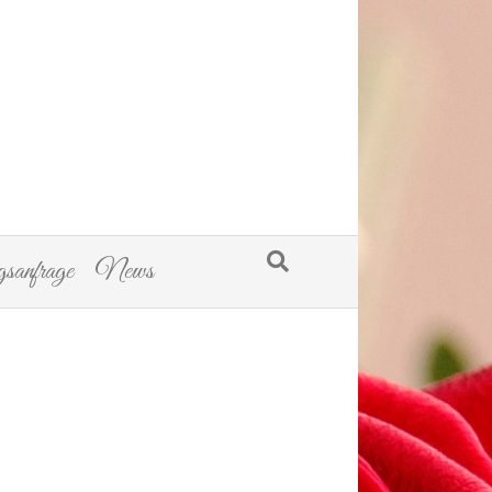
sanfrage
News