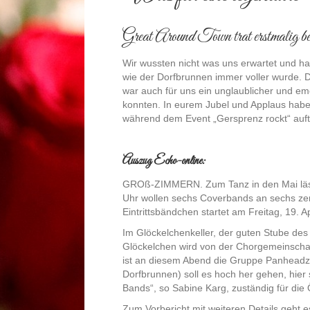
Great Around Town trat erstmalig bei
Wir wussten nicht was uns erwartet und 
wie der Dorfbrunnen immer voller wurde. D
war auch für uns ein unglaublicher und em
konnten. In eurem Jubel und Applaus haben
während dem Event „Gersprenz rockt“ auftr
Auszug Echo-online:
GROß-ZIMMERN. Zum Tanz in den Mai lässt
Uhr wollen sechs Coverbands an sechs zen
Eintrittsbändchen startet am Freitag, 19. A
Im Glöckelchenkeller, der guten Stube des
Glöckelchen wird von der Chorgemeinschaft 
ist an diesem Abend die Gruppe Panheadz z
Dorfbrunnen) soll es hoch her gehen, hier
Bands“, so Sabine Karg, zuständig für die
Zum Vorbericht mit weiteren Details geht 