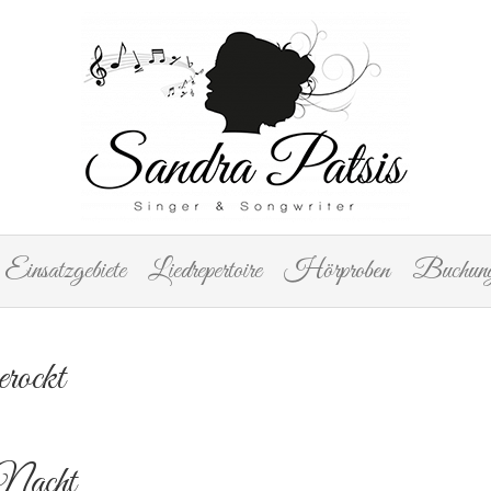
Einsatzgebiete
Liedrepertoire
Hörproben
Buchung
rockt
 Nacht