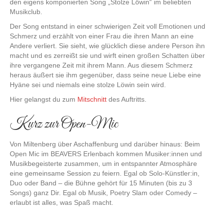
den eigens komponierten Song „Stolze Löwin“ im beliebten
Musikclub.
Der Song entstand in einer schwierigen Zeit voll Emotionen und
Schmerz und erzählt von einer Frau die ihren Mann an eine
Andere verliert. Sie sieht, wie glücklich diese andere Person ihn
macht und es zerreißt sie und wirft einen großen Schatten über
ihre vergangene Zeit mit ihrem Mann. Aus diesem Schmerz
heraus äußert sie ihm gegenüber, dass seine neue Liebe eine
Hyäne sei und niemals eine stolze Löwin sein wird.
Hier gelangst du zum
Mitschnitt
des Auftritts.
Kurz zur Open-Mic
Von Miltenberg über Aschaffenburg und darüber hinaus: Beim
Open Mic im BEAVERS Erlenbach kommen Musiker:innen und
Musikbegeisterte zusammen, um in entspannter Atmosphäre
eine gemeinsame Session zu feiern. Egal ob Solo-Künstler:in,
Duo oder Band – die Bühne gehört für 15 Minuten (bis zu 3
Songs) ganz Dir. Egal ob Musik, Poetry Slam oder Comedy –
erlaubt ist alles, was Spaß macht.