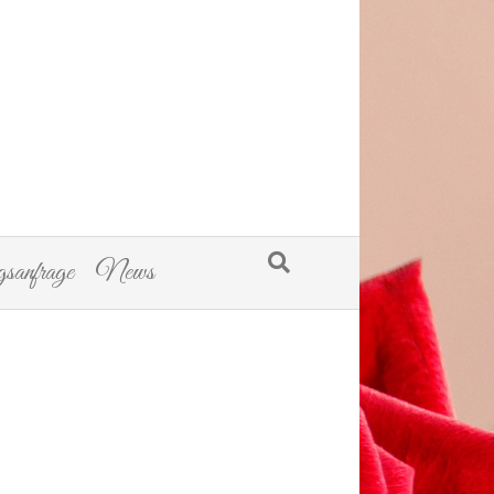
sanfrage
News