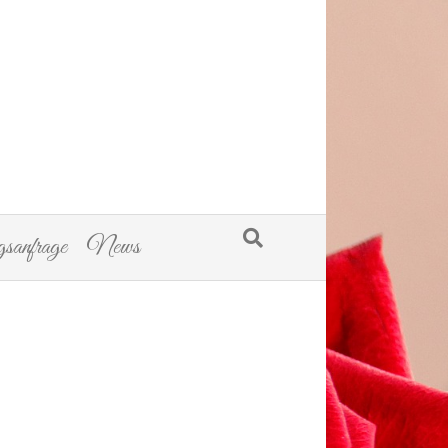
sanfrage
News