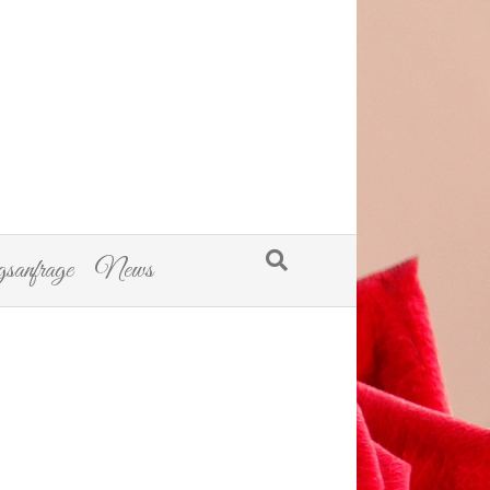
sanfrage
News