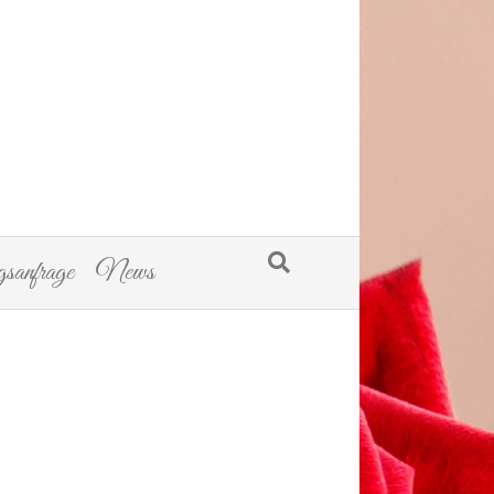
sanfrage
News