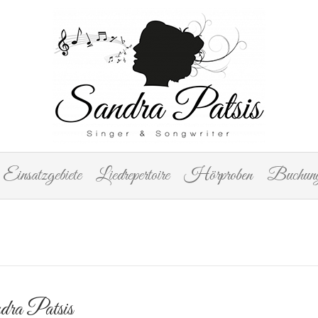
Einsatzgebiete
Liedrepertoire
Hörproben
Buchung
ra Patsis