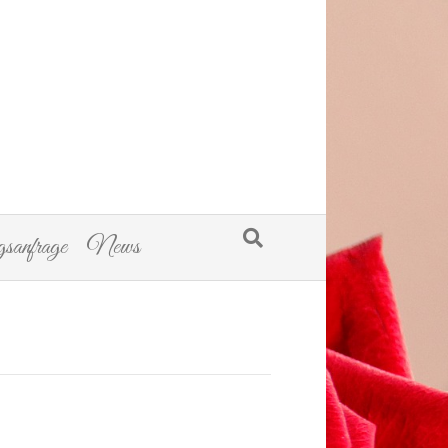
sanfrage
News