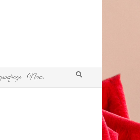
sanfrage
News