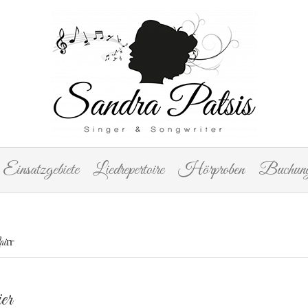
Einsatzgebiete
Liedrepertoire
Hörproben
Buchung
in̵
er