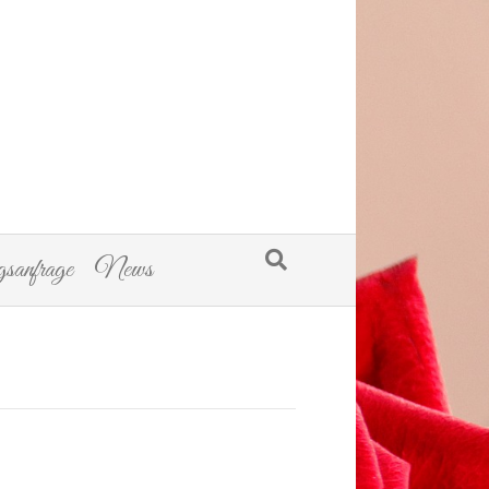
sanfrage
News