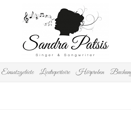
Einsatzgebiete
Liedrepertoire
Hörproben
Buchung