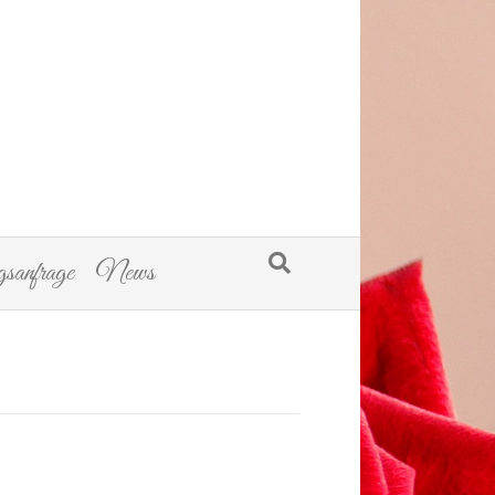
sanfrage
News