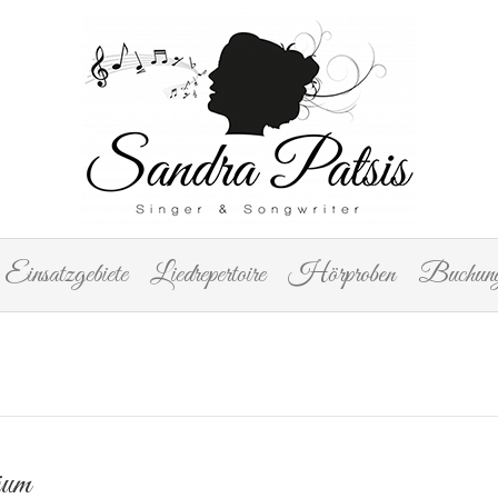
Einsatzgebiete
Liedrepertoire
Hörproben
Buchung
äum