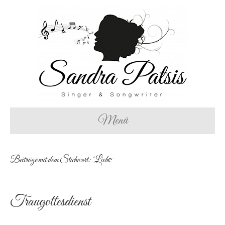
Menü
Beiträge mit dem Stichwort: ‘Liebe̵
Traugottesdienst