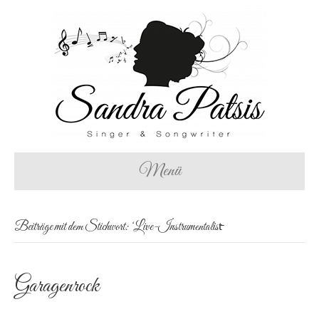
Menü
Beiträge mit dem Stichwort: ‘Live-Instrumentalist̵
Garagenrock