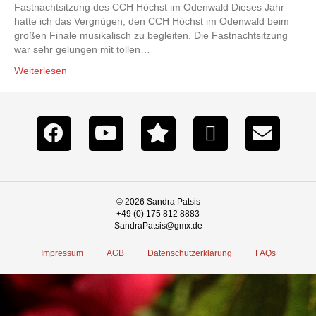
Fastnachtsitzung des CCH Höchst im Odenwald Dieses Jahr
hatte ich das Vergnügen, den CCH Höchst im Odenwald beim
großen Finale musikalisch zu begleiten. Die Fastnachtsitzung
war sehr gelungen mit tollen…
Weiterlesen
© 2026 Sandra Patsis
+49 (0) 175 812 8883
SandraPatsis@gmx.de
Impressum
AGB
Datenschutzerklärung
FAQs