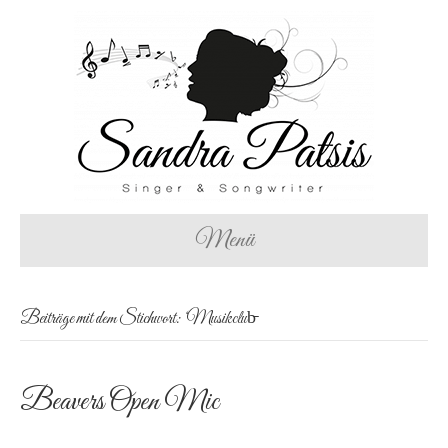
Menü
Beiträge mit dem Stichwort: ‘Musikclub̵
Beavers Open Mic