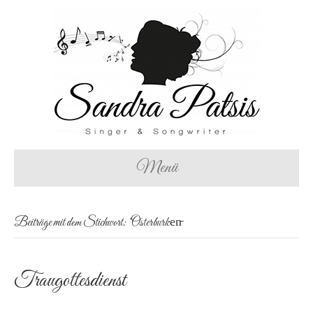
Menü
Beiträge mit dem Stichwort: ‘Osterburken̵
Traugottesdienst