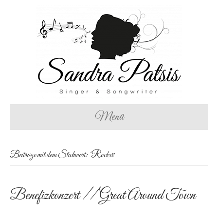
Menü
Beiträge mit dem Stichwort: ‘Rocker̵
Benefizkonzert // Great Around Town