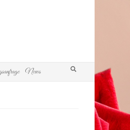
sanfrage
News