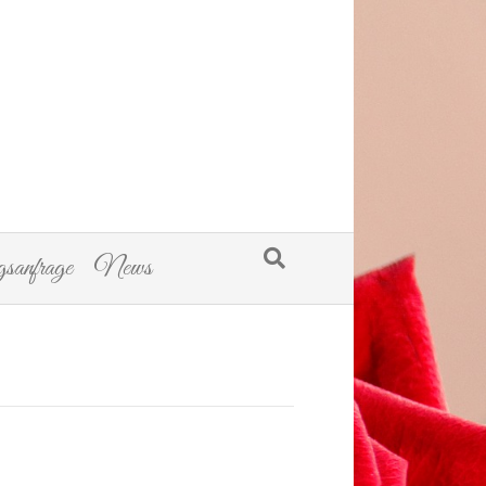
sanfrage
News