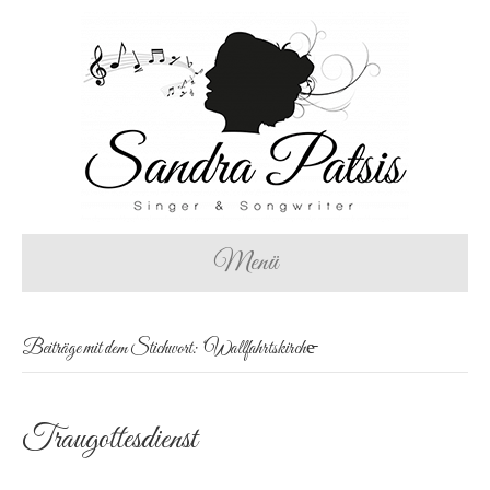
Menü
Beiträge mit dem Stichwort: ‘Wallfahrtskirche̵
Traugottesdienst