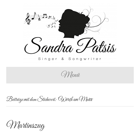
Menü
Beiträge mit dem Stichwort: ‘Wörth am Main̵
Martinszug