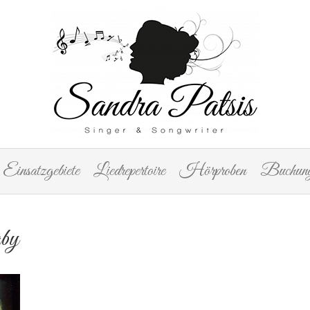
Einsatzgebiete
Liedrepertoire
Hörproben
Buchung
by