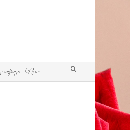
sanfrage
News