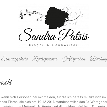
Einsatzgebiete
Liedrepertoire
Hörproben
Buchung
scht
 wenn sich Personen bei mir melden, für die ich bereits musikalisch im 
ambos Floros, die sich am 10.12.2016 standesamtlich das Ja-Wort gaben
anstehendem Mutterglück. Heute sind die beiden glückliche Eheleute u