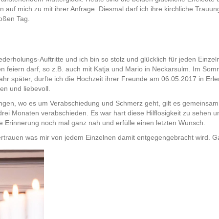
 auf mich zu mit ihrer Anfrage. Diesmal darf ich ihre kirchliche Trauu
roßen Tag.
ederholungs-Auftritte und ich bin so stolz und glücklich für jeden Einze
n feiern darf, so z.B. auch mit Katja und Mario in Neckarsulm. Im Som
hr später, durfte ich die Hochzeit ihrer Freunde am 06.05.2017 in Er
n und liebevoll.
ngen, wo es um Verabschiedung und Schmerz geht, gilt es gemeinsam 
rei Monaten verabschieden. Es war hart diese Hilflosigkeit zu sehen u
e Erinnerung noch mal ganz nah und erfülle einen letzten Wunsch.
 Vertrauen was mir von jedem Einzelnen damit entgegengebracht wir