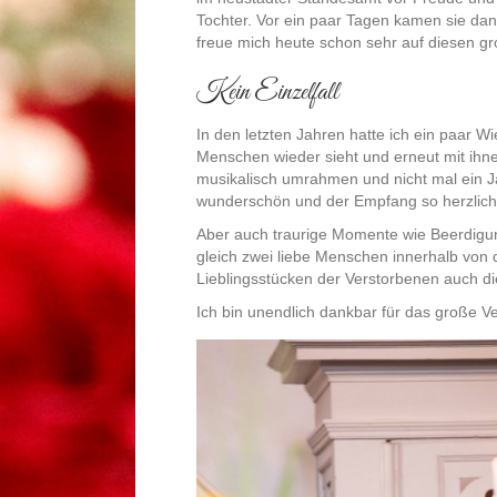
Tochter. Vor ein paar Tagen kamen sie dann
freue mich heute schon sehr auf diesen g
Kein Einzelfall
In den letzten Jahren hatte ich ein paar Wi
Menschen wieder sieht und erneut mit ihne
musikalisch umrahmen und nicht mal ein Ja
wunderschön und der Empfang so herzliche
Aber auch traurige Momente wie Beerdigu
gleich zwei liebe Menschen innerhalb von d
Lieblingsstücken der Verstorbenen auch di
Ich bin unendlich dankbar für das große