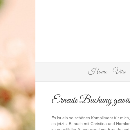
Home
Vita
Erneute Buchung gewün
Es ist ein so schönes Kompliment für mich,
es jetzt z.B. auch mit Christina und Haral
im neustädter Standesamt vor Freude und 