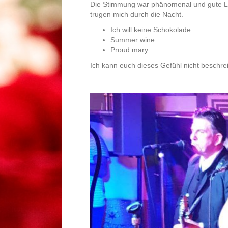
Die Stimmung war phänomenal und gute Lau
trugen mich durch die Nacht.
Ich will keine Schokolade
Summer wine
Proud mary
Ich kann euch dieses Gefühl nicht beschre