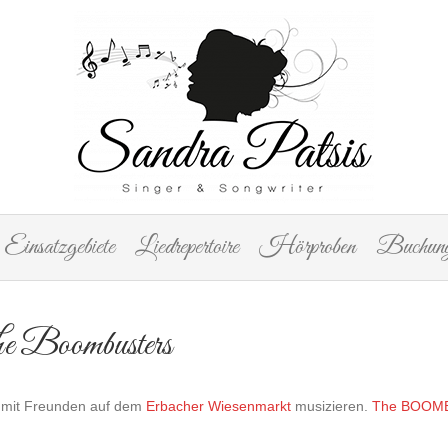
Einsatzgebiete
Liedrepertoire
Hörproben
Buchung
e Boombusters
ch mit Freunden auf dem
Erbacher Wiesenmarkt
musizieren.
The BOOM