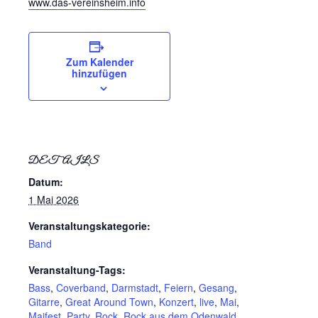
www.das-vereinsheim.info
Zum Kalender
hinzufügen
DETAILS
Datum:
1 Mai 2026
Veranstaltungskategorie:
Band
Veranstaltung-Tags:
Bass
,
Coverband
,
Darmstadt
,
Feiern
,
Gesang
,
Gitarre
,
Great Around Town
,
Konzert
,
live
,
Mai
,
Maifest
,
Party
,
Rock
,
Rock aus dem Odenwald
,