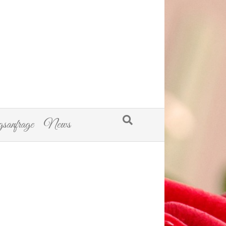
sanfrage
News