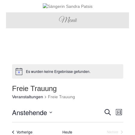
Menü
Es wurden keine Ergebnisse gefunden.
Freie Trauung
Veranstaltungen
Freie Trauung
Anstehende
V
V
S
L
u
D
i
e
c
e
a
s
h
r
Veranstaltungen
Vorherige
Heute
t
t
Nächste
e