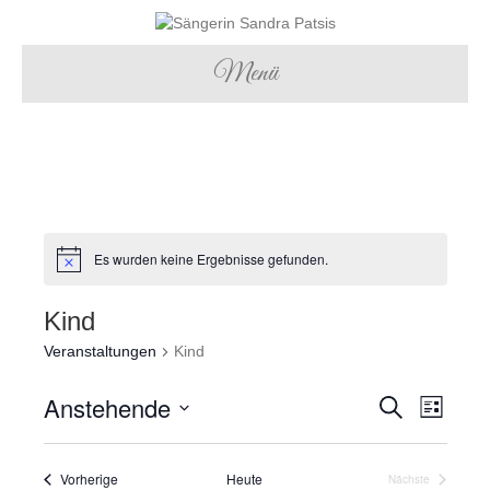
Menü
Es wurden keine Ergebnisse gefunden.
Kind
Veranstaltungen
Kind
Anstehende
V
V
S
L
u
D
i
e
c
e
a
s
h
r
Veranstaltungen
Vorherige
Heute
t
t
Nächste
e