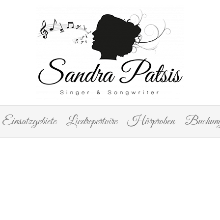
Einsatzgebiete
Liedrepertoire
Hörproben
Buchung