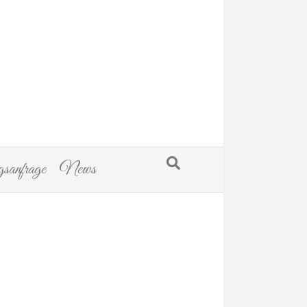
sanfrage
News