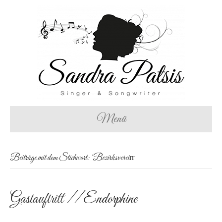
Menü
Beiträge mit dem Stichwort: ‘Bezirksverein̵
Gastauftritt // Endorphine