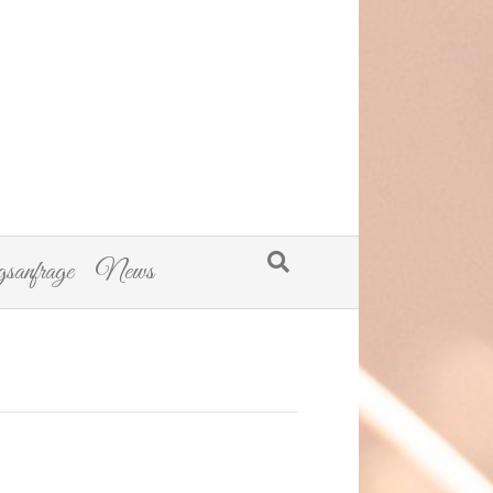
sanfrage
News