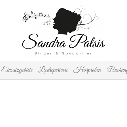
Einsatzgebiete
Liedrepertoire
Hörproben
Buchung