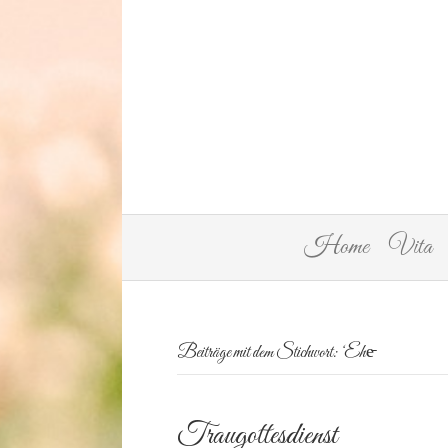
Home
Vita
Beiträge mit dem Stichwort: ‘Ehe̵
Traugottesdienst