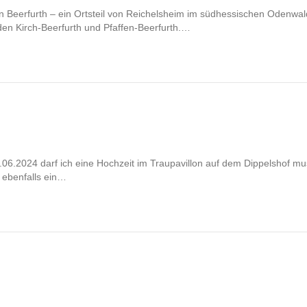
h in Beerfurth – ein Ortsteil von Reichelsheim im südhessischen Odenwa
n Kirch-Beerfurth und Pfaffen-Beerfurth.…
8.06.2024 darf ich eine Hochzeit im Traupavillon auf dem Dippelshof 
 ebenfalls ein…