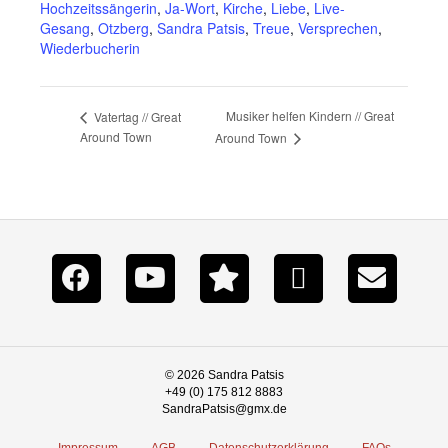
Hochzeitssängerin
,
Ja-Wort
,
Kirche
,
Liebe
,
Live-
Gesang
,
Otzberg
,
Sandra Patsis
,
Treue
,
Versprechen
,
Wiederbucherin
Musiker helfen Kindern // Great
Vatertag // Great
Around Town
Around Town
© 2026 Sandra Patsis
+49 (0) 175 812 8883
SandraPatsis@gmx.de