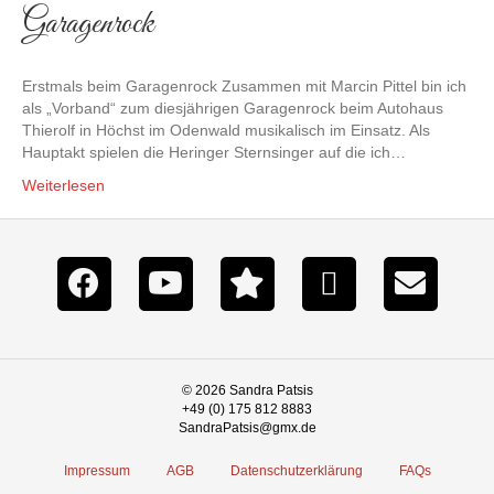
Garagenrock
Erstmals beim Garagenrock Zusammen mit Marcin Pittel bin ich
als „Vorband“ zum diesjährigen Garagenrock beim Autohaus
Thierolf in Höchst im Odenwald musikalisch im Einsatz. Als
Hauptakt spielen die Heringer Sternsinger auf die ich…
Weiterlesen
© 2026 Sandra Patsis
+49 (0) 175 812 8883
SandraPatsis@gmx.de
Impressum
AGB
Datenschutzerklärung
FAQs