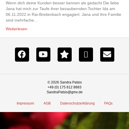
Wenn dich deine Kunden besser kennen als gedacht Die liebe
Jana hat mich zur Taufe ihrer bezaubernden Tochter Ida am
06.11.2022 in Rai-Breitenbach engagiert. Jana und ihre Familie
sind mehrfache…
Weiterlesen
© 2026 Sandra Patsis
+49 (0) 175 812 8883
SandraPatsis@gmx.de
Impressum
AGB
Datenschutzerklärung
FAQs