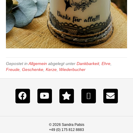
Gepostet in
Allgemein
abgelegt unter
Dankbarkeit
,
Ehre
,
Freude
,
Geschenke
,
Kerze
,
Wiederbucher
© 2026 Sandra Patsis
+49 (0) 175 812 8883