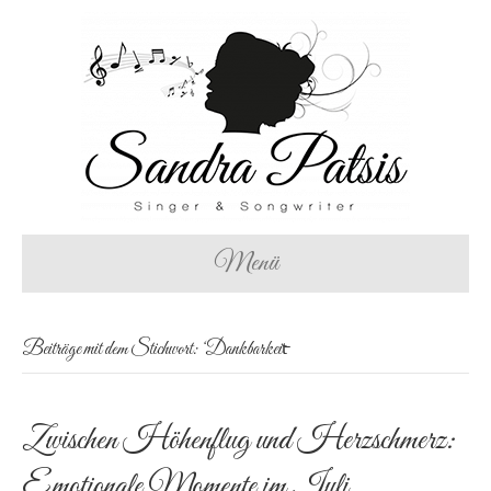
Menü
Beiträge mit dem Stichwort: ‘Dankbarkeit̵
Zwischen Höhenflug und Herzschmerz:
Emotionale Momente im Juli