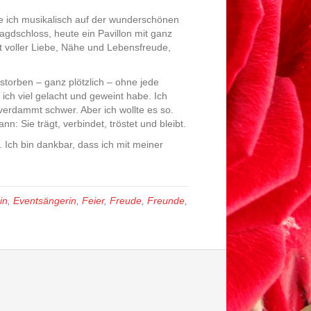
ie ich musikalisch auf der wunderschönen
agdschloss, heute ein Pavillon mit ganz
voller Liebe, Nähe und Lebensfreude,
storben – ganz plötzlich – ohne jede
ich viel gelacht und geweint habe. Ich
 verdammt schwer. Aber ich wollte es so.
: Sie trägt, verbindet, tröstet und bleibt.
 Ich bin dankbar, dass ich mit meiner
in
,
Eventsängerin
,
Feier
,
Freude
,
Freunde
,