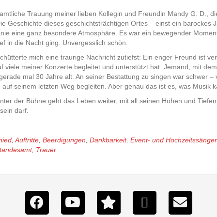
amtliche Trauung meiner lieben Kollegin und Freundin Mandy G. D., d
ie Geschichte dieses geschichtsträchtigen Ortes – einst ein barockes J
ie eine ganz besondere Atmosphäre. Es war ein bewegender Moment 
tief in die Nacht ging. Unvergesslich schön.
ütterte mich eine traurige Nachricht zutiefst: Ein enger Freund ist ver
viele meiner Konzerte begleitet und unterstützt hat. Jemand, mit dem 
r gerade mal 30 Jahre alt. An seiner Bestattung zu singen war schwer –
auf seinem letzten Weg begleiten. Aber genau das ist es, was Musik kann
ter der Bühne geht das Leben weiter, mit all seinen Höhen und Tiefen.
sein darf.
hied
,
Auftritte
,
Beerdigungen
,
Dankbarkeit
,
Event- und Hochzeitssänger
tandesamt
,
Trauer