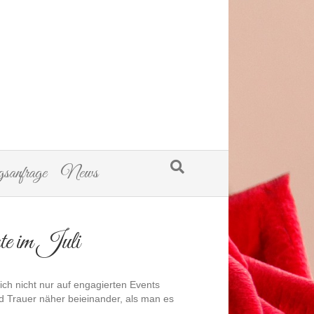
sanfrage
News
e im Juli
 ich nicht nur auf engagierten Events
d Trauer näher beieinander, als man es