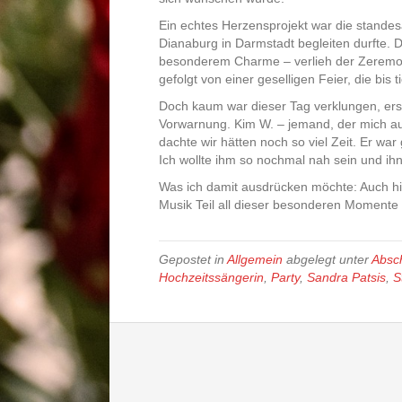
Ein echtes Herzensprojekt war die standes
Dianaburg in Darmstadt begleiten durfte. D
besonderem Charme – verlieh der Zeremon
gefolgt von einer geselligen Feier, die bis 
Doch kaum war dieser Tag verklungen, ersch
Vorwarnung. Kim W. – jemand, der mich auf 
dachte wir hätten noch so viel Zeit. Er wa
Ich wollte ihm so nochmal nah sein und ihn 
Was ich damit ausdrücken möchte: Auch hin
Musik Teil all dieser besonderen Momente 
Gepostet in
Allgemein
abgelegt unter
Absc
Hochzeitssängerin
,
Party
,
Sandra Patsis
,
S