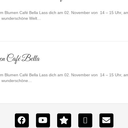
im Blumen Café Bella Lass dich am 02. November von 14 – 15 Uhr, am
die wunderschöne Welt…
en Café Bella
im Blumen Café Bella Lass dich am 02. November von 14 – 15 Uhr, am
die wunderschöne…