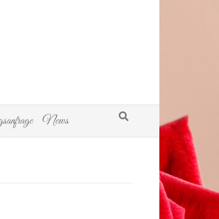
sanfrage
News