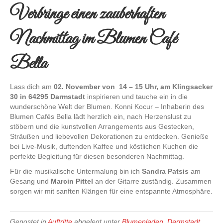
Verbringe einen zauberhaften
Nachmittag im Blumen Café
Bella
Lass dich am
02. November von 14 – 15 Uhr, am Klingsacker
30 in 64295 Darmstadt
inspirieren und tauche ein in die
wunderschöne Welt der Blumen. Konni Kocur – Inhaberin des
Blumen Cafés Bella lädt herzlich ein, nach Herzenslust zu
stöbern und die kunstvollen Arrangements aus Gestecken,
Sträußen und liebevollen Dekorationen zu entdecken. Genieße
bei Live-Musik, duftenden Kaffee und köstlichen Kuchen die
perfekte Begleitung für diesen besonderen Nachmittag.
Für die musikalische Untermalung bin ich
Sandra Patsis
am
Gesang und
Marcin Pittel
an der Gitarre zuständig. Zusammen
sorgen wir mit sanften Klängen für eine entspannte Atmosphäre.
Gepostet in
Auftritte
abgelegt unter
Blumenladen
,
Darmstadt
,