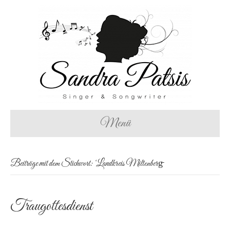
Menü
Beiträge mit dem Stichwort: ‘Landkreis Miltenberg̵
Traugottesdienst